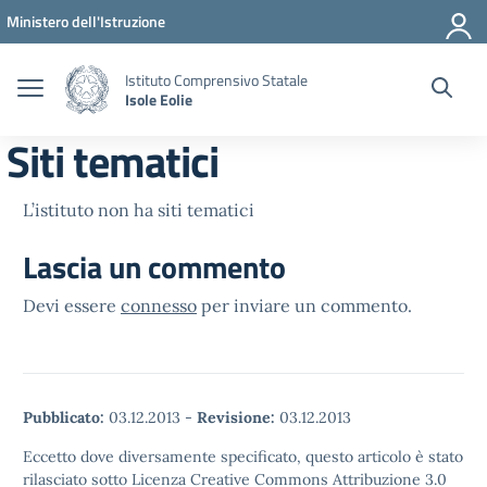
Vai ai contenuti
Vai al menu di navigazione
Vai al footer
Ministero dell'Istruzione
Istituto Comprensivo Statale
Isole Eolie
Siti tematici
L’istituto non ha siti tematici
Lascia un commento
Devi essere
connesso
per inviare un commento.
Pubblicato:
03.12.2013
-
Revisione:
03.12.2013
Eccetto dove diversamente specificato, questo articolo è stato
rilasciato sotto Licenza Creative Commons Attribuzione 3.0