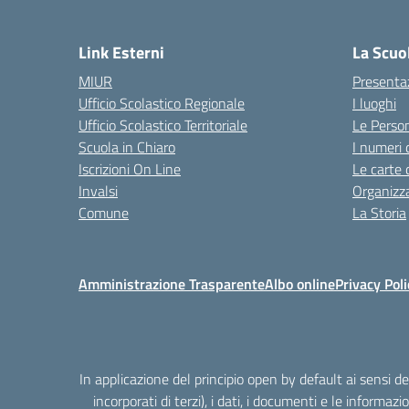
Link Esterni
La Scuo
MIUR
Presenta
Ufficio Scolastico Regionale
I luoghi
Ufficio Scolastico Territoriale
Le Perso
Scuola in Chiaro
I numeri 
Iscrizioni On Line
Le carte 
Invalsi
Organizz
Comune
La Storia
Amministrazione Trasparente
Albo online
Privacy Poli
In applicazione del principio open by default ai sensi 
incorporati di terzi), i dati, i documenti e le informazi