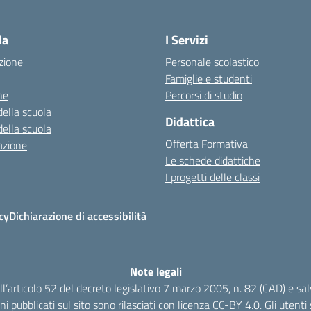
la
I Servizi
zione
Personale scolastico
Famiglie e studenti
ne
Percorsi di studio
della scuola
Didattica
della scuola
Offerta Formativa
azione
Le schede didattiche
I progetti delle classi
cy
Dichiarazione di accessibilità
Note legali
dell’articolo 52 del decreto legislativo 7 marzo 2005, n. 82 (CAD) e s
oni pubblicati sul sito sono rilasciati con licenza CC-BY 4.0. Gli utenti s