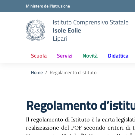
Vai ai contenuti
Vai al menu di navigazione
Vai al footer
Ministero dell'Istruzione
Istituto Comprensivo Statale
Isole Eolie
Lipari
Scuola
Servizi
Novità
Didattica
Home
Regolamento d’istituto
Regolamento d’istit
Il regolamento di Istituto è la carta legisla
realizzazione del POF secondo criteri di t