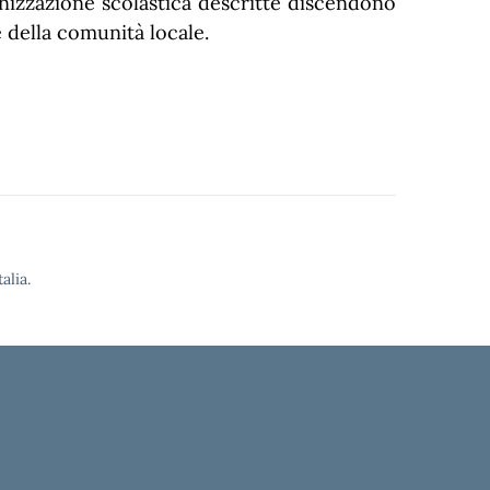
anizzazione scolastica descritte discendono
e della comunità locale.
alia.