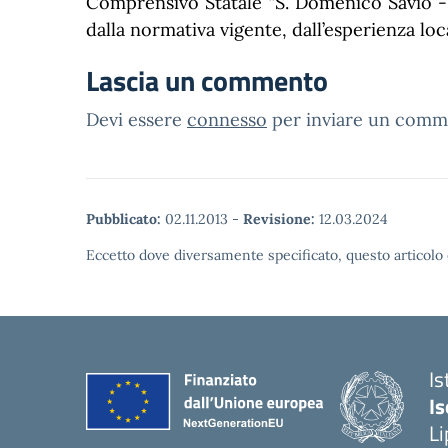
Comprensivo Statale “S. Domenico Savio”- L
dalla normativa vigente, dall’esperienza loca
Lascia un commento
Devi essere
connesso
per inviare un comm
Pubblicato:
02.11.2013
-
Revisione:
12.03.2024
Eccetto dove diversamente specificato, questo articolo 
Is
Is
Li