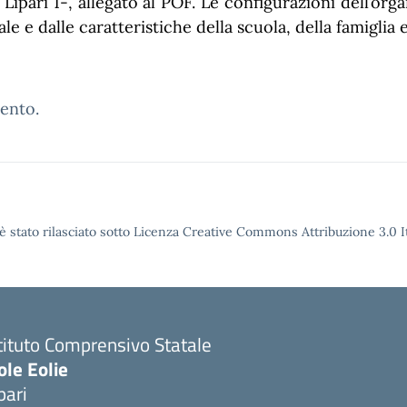
ipari 1-, allegato al POF. Le configurazioni dell’org
le e dalle caratteristiche della scuola, della famiglia 
ento.
è stato rilasciato sotto Licenza Creative Commons Attribuzione 3.0 It
tituto Comprensivo Statale
ole Eolie
pari