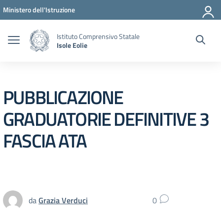
Vai ai contenuti
Vai al menu di navigazione
Vai al footer
Ministero dell'Istruzione
Istituto Comprensivo Statale
Isole Eolie
PUBBLICAZIONE
GRADUATORIE DEFINITIVE 3
FASCIA ATA
da
Grazia Verduci
0