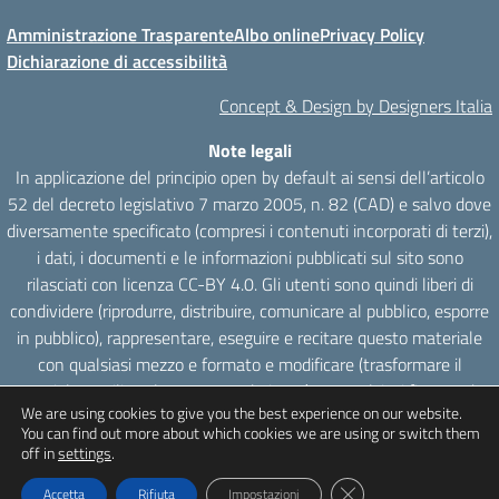
Amministrazione Trasparente
Albo online
Privacy Policy
Dichiarazione di accessibilità
Concept & Design by Designers Italia
Note legali
In applicazione del principio open by default ai sensi dell’articolo
52 del decreto legislativo 7 marzo 2005, n. 82 (CAD) e salvo dove
diversamente specificato (compresi i contenuti incorporati di terzi),
i dati, i documenti e le informazioni pubblicati sul sito sono
rilasciati con licenza CC-BY 4.0. Gli utenti sono quindi liberi di
condividere (riprodurre, distribuire, comunicare al pubblico, esporre
in pubblico), rappresentare, eseguire e recitare questo materiale
con qualsiasi mezzo e formato e modificare (trasformare il
materiale e utilizzarlo per opere derivate) per qualsiasi fine, anche
We are using cookies to give you the best experience on our website.
commerciale con il solo onere di attribuzione, senza apporre
You can find out more about which cookies we are using or switch them
restrizioni aggiuntive.
off in
settings
.
Close GDPR Cookie Ba
Accetta
Rifiuta
Impostazioni