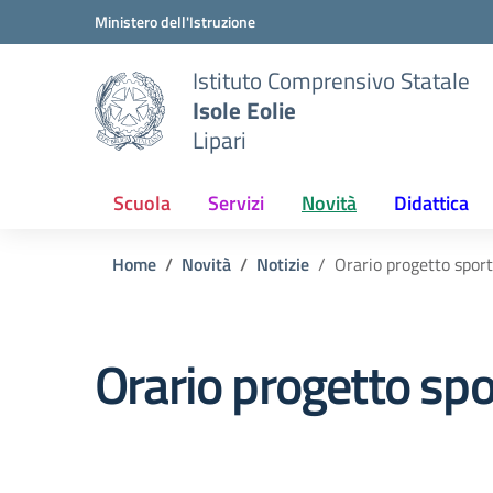
Vai ai contenuti
Vai al menu di navigazione
Vai al footer
Ministero dell'Istruzione
Istituto Comprensivo Statale
Isole Eolie
Lipari
Scuola
Servizi
Novità
Didattica
Home
Novità
Notizie
Orario progetto sport
Orario progetto spo