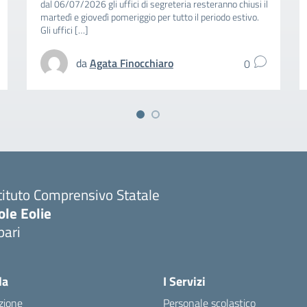
dal 06/07/2026 gli uffici di segreteria resteranno chiusi il
martedì e giovedì pomeriggio per tutto il periodo estivo.
Gli uffici […]
da
Agata Finocchiaro
0
tituto Comprensivo Statale
ole Eolie
pari
la
I Servizi
zione
Personale scolastico