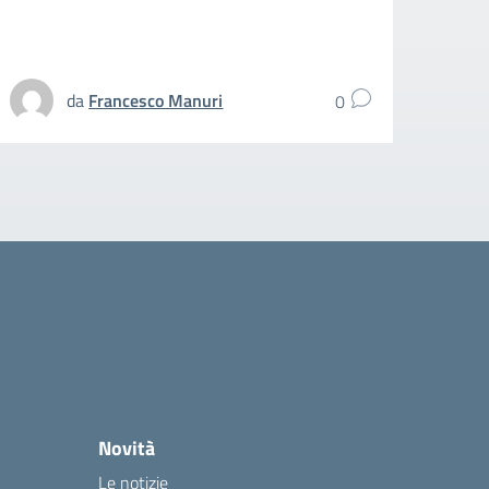
spezz
UFFIC
da
Francesco Manuri
0
Novità
Le notizie