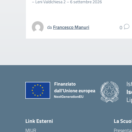
– Leni Valdichiesa 2 – 6 settembre 2026
da
Francesco Manuri
0
Is
Is
Li
Link Esterni
La Scuo
MIUR
Presenta