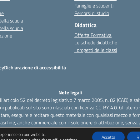
Famiglie e studenti
ne
Percorsi di studio
della scuola
Didattica
della scuola
Offerta Formativa
azione
Le schede didattiche
I progetti delle classi
cy
Dichiarazione di accessibilità
Note legali
dell’articolo 52 del decreto legislativo 7 marzo 2005, n. 82 (CAD) e s
oni pubblicati sul sito sono rilasciati con licenza CC-BY 4.0. Gli utenti s
tare, eseguire e recitare questo materiale con qualsiasi mezzo e form
iasi fine, anche commerciale con il solo onere di attribuzione, senza a
experience on our website.
Accetta
R
we are using or switch them off in
settings
.