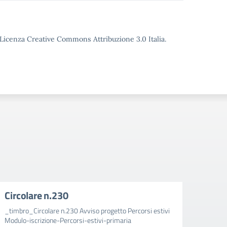
o Licenza Creative Commons Attribuzione 3.0 Italia.
Circolare n.230
Circ
_timbro_Circolare n.230 Avviso progetto Percorsi estivi
_timbr
Modulo-iscrizione-Percorsi-estivi-primaria
aggiun