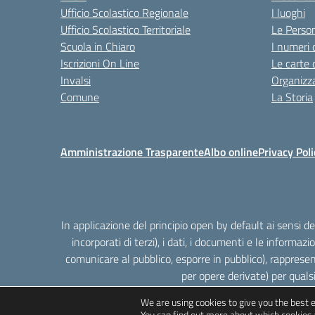
Ufficio Scolastico Regionale
I luoghi
Ufficio Scolastico Territoriale
Le Perso
Scuola in Chiaro
I numeri 
Iscrizioni On Line
Le carte 
Invalsi
Organizz
Comune
La Storia
Amministrazione Trasparente
Albo online
Privacy Poli
In applicazione del principio open by default ai sensi 
incorporati di terzi), i dati, i documenti e le informazi
comunicare al pubblico, esporre in pubblico), rappresen
per opere derivate) per quals
We are using cookies to give you the best 
You can find out more about which cookies 