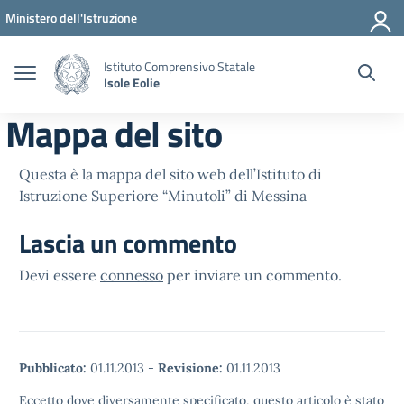
Vai ai contenuti
Vai al menu di navigazione
Vai al footer
Ministero dell'Istruzione
Istituto Comprensivo Statale
Isole Eolie
Mappa del sito
Questa è la mappa del sito web dell’Istituto di
Istruzione Superiore “Minutoli” di Messina
Lascia un commento
Devi essere
connesso
per inviare un commento.
Pubblicato:
01.11.2013
-
Revisione:
01.11.2013
Eccetto dove diversamente specificato, questo articolo è stato