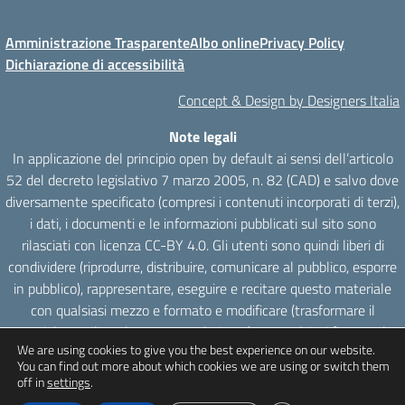
Amministrazione Trasparente
Albo online
Privacy Policy
Dichiarazione di accessibilità
Concept & Design by Designers Italia
Note legali
In applicazione del principio open by default ai sensi dell’articolo
52 del decreto legislativo 7 marzo 2005, n. 82 (CAD) e salvo dove
diversamente specificato (compresi i contenuti incorporati di terzi),
i dati, i documenti e le informazioni pubblicati sul sito sono
rilasciati con licenza CC-BY 4.0. Gli utenti sono quindi liberi di
condividere (riprodurre, distribuire, comunicare al pubblico, esporre
in pubblico), rappresentare, eseguire e recitare questo materiale
con qualsiasi mezzo e formato e modificare (trasformare il
materiale e utilizzarlo per opere derivate) per qualsiasi fine, anche
We are using cookies to give you the best experience on our website.
commerciale con il solo onere di attribuzione, senza apporre
You can find out more about which cookies we are using or switch them
restrizioni aggiuntive.
off in
settings
.