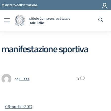
Vai ai contenuti
Vai al menu di navigazione
Vai al footer
Ministero dell'Istruzione
Istituto Comprensivo Statale
Isole Eolie
manifestazione sportiva
da
ulisse
0
06-aprile-2017