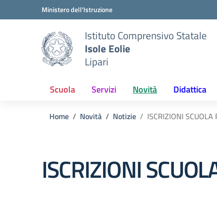
Vai ai contenuti
Vai al menu di navigazione
Vai al footer
Ministero dell'Istruzione
Istituto Comprensivo Statale
Isole Eolie
Lipari
Scuola
Servizi
Novità
Didattica
Home
Novità
Notizie
ISCRIZIONI SCUOLA 
ISCRIZIONI SCUOL