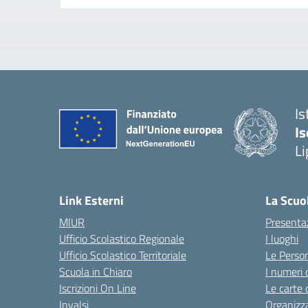
Is
Is
Li
Link Esterni
La Scuo
MIUR
Presenta
Ufficio Scolastico Regionale
I luoghi
Ufficio Scolastico Territoriale
Le Perso
Scuola in Chiaro
I numeri 
Iscrizioni On Line
Le carte 
Invalsi
Organizz