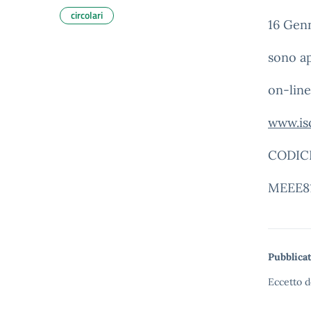
circolari
16 Genn
sono ap
on-line
www.isc
CODIC
MEEE8
Pubblicat
Eccetto d