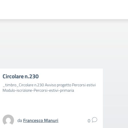
Circolare n.230
Circ
_timbro_Circolare n.230 Avviso progetto Percorsi estivi
_timbr
Modulo-iscrizione-Percorsi-estivi-primaria
aggiun
spezz
UFFIC
da
Francesco Manuri
0