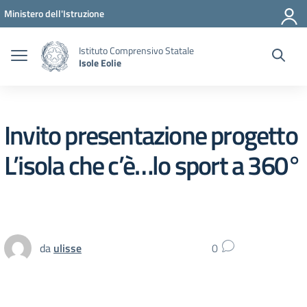
Vai ai contenuti
Vai al menu di navigazione
Vai al footer
Ministero dell'Istruzione
Istituto Comprensivo Statale
Isole Eolie
Invito presentazione progetto
L’isola che c’è…lo sport a 360°
da
ulisse
0