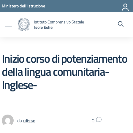
Vai ai contenuti
Vai al menu di navigazione
Vai al footer
Ministero dell'Istruzione
Istituto Comprensivo Statale
Isole Eolie
Inizio corso di potenziamento
della lingua comunitaria-
Inglese-
da
ulisse
0