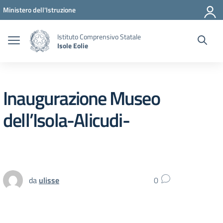
Vai ai contenuti
Vai al menu di navigazione
Vai al footer
Ministero dell'Istruzione
Istituto Comprensivo Statale
Isole Eolie
Inaugurazione Museo
dell’Isola-Alicudi-
da
ulisse
0