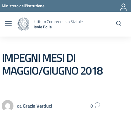
Vai ai contenuti
Vai al menu di navigazione
Vai al footer
Ministero dell'Istruzione
Istituto Comprensivo Statale
Isole Eolie
IMPEGNI MESI DI
MAGGIO/GIUGNO 2018
da
Grazia Verduci
0