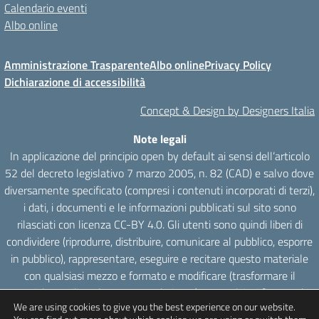
Calendario eventi
Albo online
Amministrazione Trasparente
Albo online
Privacy Policy
Dichiarazione di accessibilità
Concept & Design by Designers Italia
Note legali
In applicazione del principio open by default ai sensi dell’articolo
52 del decreto legislativo 7 marzo 2005, n. 82 (CAD) e salvo dove
diversamente specificato (compresi i contenuti incorporati di terzi),
i dati, i documenti e le informazioni pubblicati sul sito sono
rilasciati con licenza CC-BY 4.0. Gli utenti sono quindi liberi di
condividere (riprodurre, distribuire, comunicare al pubblico, esporre
in pubblico), rappresentare, eseguire e recitare questo materiale
con qualsiasi mezzo e formato e modificare (trasformare il
materiale e utilizzarlo per opere derivate) per qualsiasi fine, anche
We are using cookies to give you the best experience on our website.
commerciale con il solo onere di attribuzione, senza apporre