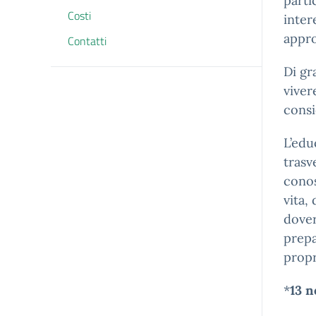
parti
Costi
inter
appro
Contatti
Di gr
viver
consi
L’edu
trasv
conos
vita,
dover
prepa
propr
*
13 n