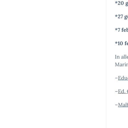
*20 g
*27 g
*7 fe
*10 f
In all
Marin
–
Educ
–
Ed. 
–
Malf