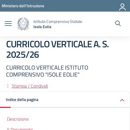
Vai ai contenuti
Vai al menu di navigazione
Vai al footer
Ministero dell'Istruzione
Istituto Comprensivo Statale
Isole Eolie
CURRICOLO VERTICALE A. S.
2025/26
CURRICOLO VERTICALE ISTITUTO
COMPRENSIVO "ISOLE EOLIE"
Stampa / Condividi
Indice della pagina
Descrizione
Il Documento