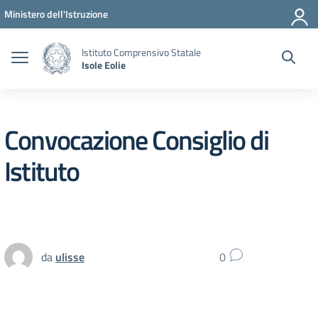
Vai ai contenuti
Vai al menu di navigazione
Vai al footer
Ministero dell'Istruzione
Istituto Comprensivo Statale
Isole Eolie
Convocazione Consiglio di
Istituto
da
ulisse
0