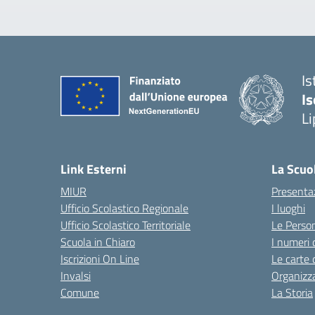
Is
Is
Li
Link Esterni
La Scuo
MIUR
Presenta
Ufficio Scolastico Regionale
I luoghi
Ufficio Scolastico Territoriale
Le Perso
Scuola in Chiaro
I numeri 
Iscrizioni On Line
Le carte 
Invalsi
Organizz
Comune
La Storia