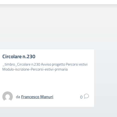
Circolare n.230
Circ
_timbro_Circolare n.230 Avviso progetto Percorsi estivi
_timbr
Modulo-iscrizione-Percorsi-estivi-primaria
aggiun
spezz
UFFIC
da
Francesco Manuri
0