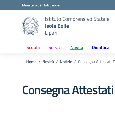
Vai ai contenuti
Vai al menu di navigazione
Vai al footer
Ministero dell'Istruzione
Istituto Comprensivo Statale
Isole Eolie
Lipari
Scuola
Servizi
Novità
Didattica
Home
Novità
Notizie
Consegna Attestati T
Consegna Attestati 