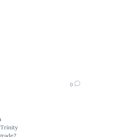
0
a
 Trinity
 grade2,