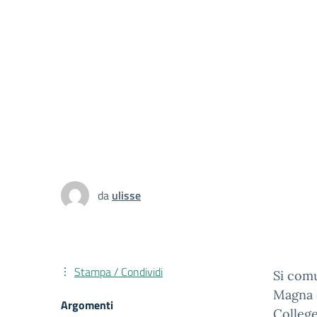
da
ulisse
Stampa / Condividi
Si comu
Magna d
Argomenti
College