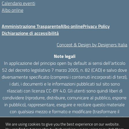
Calendario eventi
Albo online
Amministrazione Trasparente
Albo online
Privacy Policy
Dichiarazione di accessibilità
Concept & Design by Designers Italia
Note legali
In applicazione del principio open by default ai sensi dell’articolo
52 del decreto legislativo 7 marzo 2005, n. 82 (CAD) e salvo dove
diversamente specificato (compresi i contenuti incorporati di terzi),
i dati, i documenti e le informazioni pubblicati sul sito sono
rilasciati con licenza CC-BY 4.0. Gli utenti sono quindi liberi di
condividere (riprodurre, distribuire, comunicare al pubblico, esporre
in pubblico), rappresentare, eseguire e recitare questo materiale
con qualsiasi mezzo e formato e modificare (trasformare il
materiale e utilizzarlo per opere derivate) per qualsiasi fine, anche
We are using cookies to give you the best experience on our website.
commerciale con il solo onere di attribuzione, senza apporre