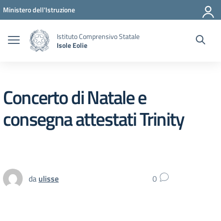
Vai ai contenuti
Vai al menu di navigazione
Vai al footer
Ministero dell'Istruzione
Istituto Comprensivo Statale
Isole Eolie
Concerto di Natale e
consegna attestati Trinity
da
ulisse
0