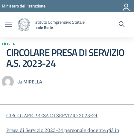
Vai ai contenuti
Vai al menu di navigazione
Vai al footer
Ministero dell'Istruzione
Istituto Comprensivo Statale
Isole Eolie
circ. n.
CIRCOLARE PRESA DI SERVIZIO
A.S. 2023-24
da
MIRELLA
CIRCOLARE PRESA DI SERVIZIO 2023-24
Presa di Servizio 2023-24 personale docente già in