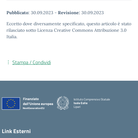
Pubblicato:
30.09.2023
-
Revisione:
30.09.2023
Eccetto dove diversamente specificato, questo articolo è stato
rilasciato sotto Licenza Creative Commons Attribuzione 3.0
Italia.
Stampa / Condividi
Istituto Comprensivo Statale
Isole Eolie
Lipari
Link Esterni