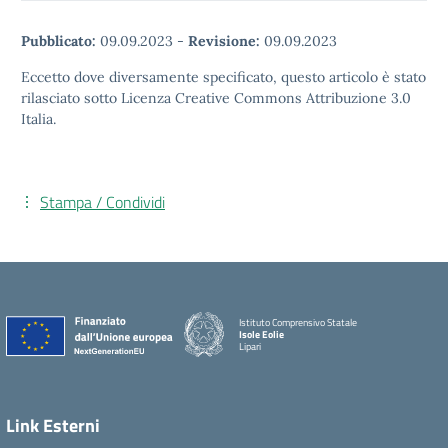
Pubblicato:
09.09.2023
-
Revisione:
09.09.2023
Eccetto dove diversamente specificato, questo articolo è stato
rilasciato sotto Licenza Creative Commons Attribuzione 3.0
Italia.
Stampa / Condividi
Istituto Comprensivo Statale
Isole Eolie
Lipari
Link Esterni