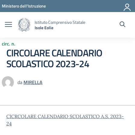
Vai ai contenuti
Vai al menu di navigazione
Vai al footer
Ministero dell'Istruzione
Istituto Comprensivo Statale
Isole Eolie
circ. n.
CIRCOLARE CALENDARIO
SCOLASTICO 2023-24
da
MIRELLA
CICRCOLARE CALENDARIO SCOLASTICO A.S. 2023-
24