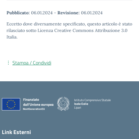
Pubblicato:
06.01.2024
-
Revisione:
06.01.2024
Eccetto dove diversamente specificato, questo articolo è stato
rilasciato sotto Licenza Creative Commons Attribuzione 3.0
Italia.
Stampa / Condividi
Istituto Comprensivo Statale
Isole Eolie
Lipari
Link Esterni