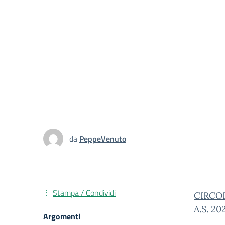
da
PeppeVenuto
Stampa / Condividi
CIRCO
A.S. 20
Argomenti