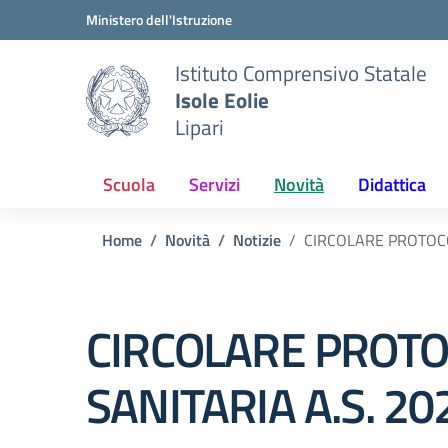
Vai ai contenuti
Vai al menu di navigazione
Vai al footer
Ministero dell'Istruzione
Istituto Comprensivo Statale
Isole Eolie
Lipari
Scuola
Servizi
Novità
Didattica
Home
Novità
Notizie
CIRCOLARE PROTOCO
CIRCOLARE PROTO
SANITARIA A.S. 20