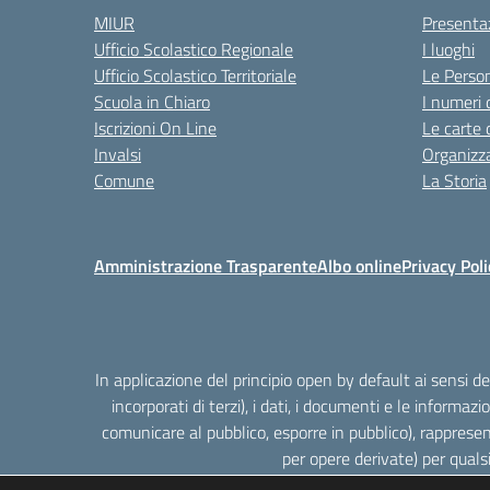
MIUR
Presenta
Ufficio Scolastico Regionale
I luoghi
Ufficio Scolastico Territoriale
Le Perso
Scuola in Chiaro
I numeri 
Iscrizioni On Line
Le carte 
Invalsi
Organizz
Comune
La Storia
Amministrazione Trasparente
Albo online
Privacy Poli
In applicazione del principio open by default ai sensi 
incorporati di terzi), i dati, i documenti e le informazi
comunicare al pubblico, esporre in pubblico), rappresen
per opere derivate) per quals