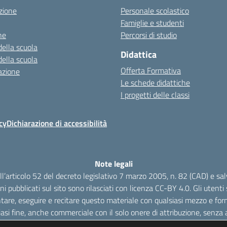
zione
Personale scolastico
Famiglie e studenti
ne
Percorsi di studio
della scuola
Didattica
della scuola
Offerta Formativa
azione
Le schede didattiche
I progetti delle classi
cy
Dichiarazione di accessibilità
Note legali
dell’articolo 52 del decreto legislativo 7 marzo 2005, n. 82 (CAD) e s
oni pubblicati sul sito sono rilasciati con licenza CC-BY 4.0. Gli utenti s
tare, eseguire e recitare questo materiale con qualsiasi mezzo e form
iasi fine, anche commerciale con il solo onere di attribuzione, senza a