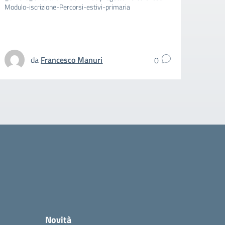
Modulo-iscrizione-Percorsi-estivi-primaria
aggiun
spezz
UFFIC
da
Francesco Manuri
0
Novità