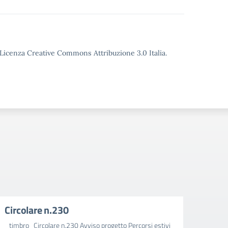
o Licenza Creative Commons Attribuzione 3.0 Italia.
Circolare n.230
Circ
_timbro_Circolare n.230 Avviso progetto Percorsi estivi
_timbr