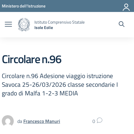
Vai ai contenuti
Vai al menu di navigazione
Vai al footer
Ministero dell'Istruzione
Istituto Comprensivo Statale
Isole Eolie
Circolare n.96
Circolare n.96 Adesione viaggio istruzione
Savoca 25-26/03/2026 classe secondarie I
grado di Malfa 1-2-3 MEDIA
da
Francesco Manuri
0