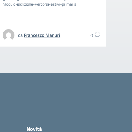
Modulo-iscrizione-Percorsi-estivi-primaria
aggiun
spezz
UFFIC
da
Francesco Manuri
0
Novità