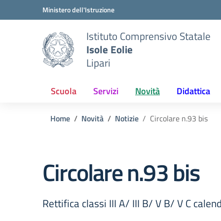
Vai ai contenuti
Vai al menu di navigazione
Vai al footer
Ministero dell'Istruzione
Istituto Comprensivo Statale
Isole Eolie
Lipari
Scuola
Servizi
Novità
Didattica
Home
Novità
Notizie
Circolare n.93 bis
Circolare n.93 bis
Rettifica classi III A/ III B/ V B/ V C cal