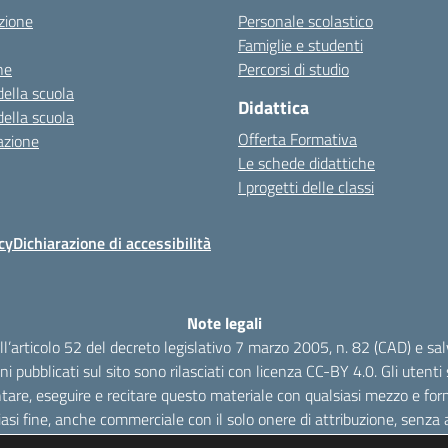
zione
Personale scolastico
Famiglie e studenti
ne
Percorsi di studio
della scuola
Didattica
della scuola
Offerta Formativa
azione
Le schede didattiche
I progetti delle classi
cy
Dichiarazione di accessibilità
Note legali
dell’articolo 52 del decreto legislativo 7 marzo 2005, n. 82 (CAD) e s
oni pubblicati sul sito sono rilasciati con licenza CC-BY 4.0. Gli utenti s
tare, eseguire e recitare questo materiale con qualsiasi mezzo e form
iasi fine, anche commerciale con il solo onere di attribuzione, senza a