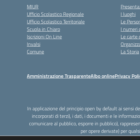
MIUR
Presenta
Ufficio Scolastico Regionale
I luoghi
Ufficio Scolastico Territoriale
Le Perso
Scuola in Chiaro
I numeri 
Iscrizioni On Line
Le carte 
Invalsi
Organizz
Comune
La Storia
Amministrazione Trasparente
Albo online
Privacy Poli
In applicazione del principio open by default ai sensi 
incorporati di terzi), i dati, i documenti e le informazi
comunicare al pubblico, esporre in pubblico), rappresen
per opere derivate) per quals