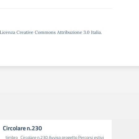
o Licenza Creative Commons Attribuzione 3.0 Italia.
Circolare n.230
Circ
_timbro_Circolare n.230 Avviso progetto Percorsi estivi
_timbr