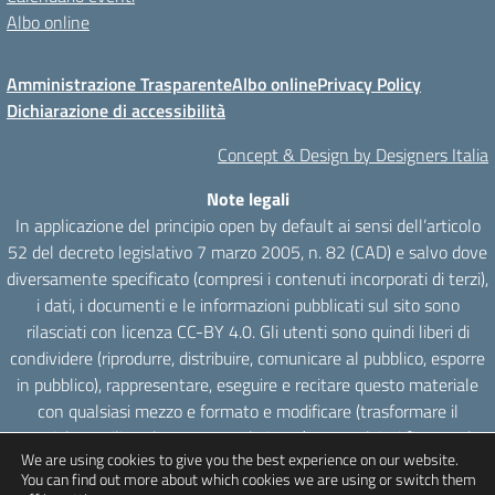
Albo online
Amministrazione Trasparente
Albo online
Privacy Policy
Dichiarazione di accessibilità
Concept & Design by Designers Italia
Note legali
In applicazione del principio open by default ai sensi dell’articolo
52 del decreto legislativo 7 marzo 2005, n. 82 (CAD) e salvo dove
diversamente specificato (compresi i contenuti incorporati di terzi),
i dati, i documenti e le informazioni pubblicati sul sito sono
rilasciati con licenza CC-BY 4.0. Gli utenti sono quindi liberi di
condividere (riprodurre, distribuire, comunicare al pubblico, esporre
in pubblico), rappresentare, eseguire e recitare questo materiale
con qualsiasi mezzo e formato e modificare (trasformare il
materiale e utilizzarlo per opere derivate) per qualsiasi fine, anche
We are using cookies to give you the best experience on our website.
commerciale con il solo onere di attribuzione, senza apporre
You can find out more about which cookies we are using or switch them
restrizioni aggiuntive.