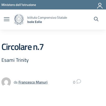
Vai ai contenuti
Vai al menu di navigazione
Vai al footer
Ministero dell'Istruzione
Istituto Comprensivo Statale
Isole Eolie
Circolare n.7
Esami Trinity
da
Francesco Manuri
0