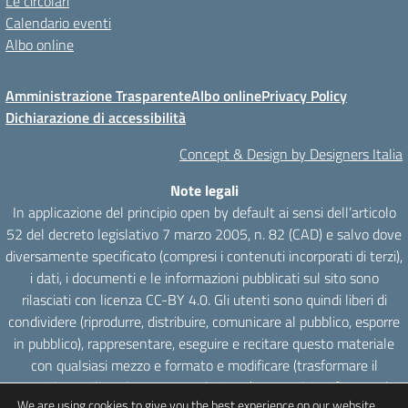
Le circolari
Calendario eventi
Albo online
Amministrazione Trasparente
Albo online
Privacy Policy
Dichiarazione di accessibilità
Concept & Design by Designers Italia
Note legali
In applicazione del principio open by default ai sensi dell’articolo
52 del decreto legislativo 7 marzo 2005, n. 82 (CAD) e salvo dove
diversamente specificato (compresi i contenuti incorporati di terzi),
i dati, i documenti e le informazioni pubblicati sul sito sono
rilasciati con licenza CC-BY 4.0. Gli utenti sono quindi liberi di
condividere (riprodurre, distribuire, comunicare al pubblico, esporre
in pubblico), rappresentare, eseguire e recitare questo materiale
con qualsiasi mezzo e formato e modificare (trasformare il
materiale e utilizzarlo per opere derivate) per qualsiasi fine, anche
We are using cookies to give you the best experience on our website.