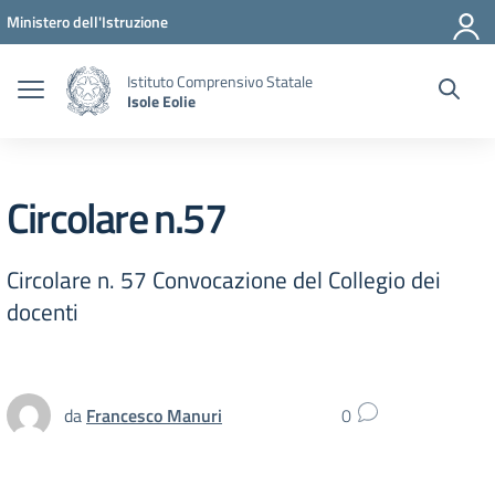
Vai ai contenuti
Vai al menu di navigazione
Vai al footer
Ministero dell'Istruzione
Istituto Comprensivo Statale
Isole Eolie
Circolare n.57
Circolare n. 57 Convocazione del Collegio dei
docenti
da
Francesco Manuri
0