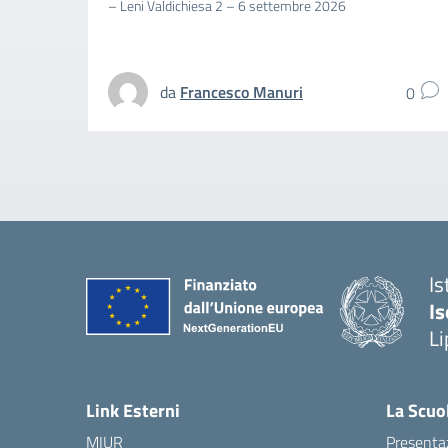
– Leni Valdichiesa 2 – 6 settembre 2026
da
Francesco Manuri
0
Is
Is
Li
Link Esterni
La Scuo
MIUR
Presenta