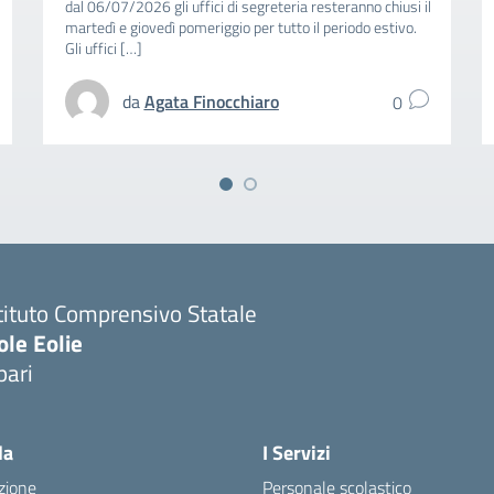
dal 06/07/2026 gli uffici di segreteria resteranno chiusi il
martedì e giovedì pomeriggio per tutto il periodo estivo.
Gli uffici […]
da
Agata Finocchiaro
0
tituto Comprensivo Statale
ole Eolie
pari
la
I Servizi
zione
Personale scolastico