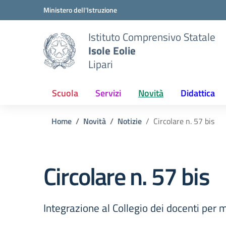
Vai ai contenuti
Vai al menu di navigazione
Vai al footer
Ministero dell'Istruzione
Istituto Comprensivo Statale
Isole Eolie
Lipari
Scuola
Servizi
Novità
Didattica
Home
Novità
Notizie
Circolare n. 57 bis
Circolare n. 57 bis
Integrazione al Collegio dei docenti pe