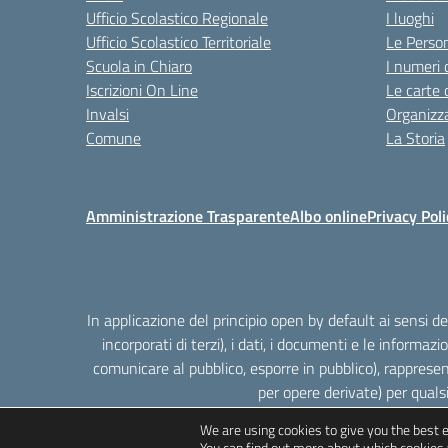
Ufficio Scolastico Regionale
I luoghi
Ufficio Scolastico Territoriale
Le Perso
Scuola in Chiaro
I numeri 
Iscrizioni On Line
Le carte 
Invalsi
Organizz
Comune
La Storia
Amministrazione Trasparente
Albo online
Privacy Poli
In applicazione del principio open by default ai sensi 
incorporati di terzi), i dati, i documenti e le informazi
comunicare al pubblico, esporre in pubblico), rappresen
per opere derivate) per quals
We are using cookies to give you the best 
You can find out more about which cookies 