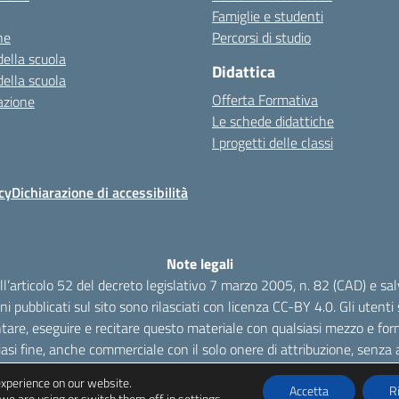
Famiglie e studenti
ne
Percorsi di studio
della scuola
Didattica
della scuola
Offerta Formativa
azione
Le schede didattiche
I progetti delle classi
cy
Dichiarazione di accessibilità
Note legali
dell’articolo 52 del decreto legislativo 7 marzo 2005, n. 82 (CAD) e s
oni pubblicati sul sito sono rilasciati con licenza CC-BY 4.0. Gli utenti s
tare, eseguire e recitare questo materiale con qualsiasi mezzo e form
iasi fine, anche commerciale con il solo onere di attribuzione, senza a
experience on our website.
Accetta
R
we are using or switch them off in
settings
.