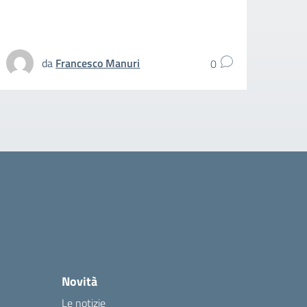
spezz
UFFIC
da
Francesco Manuri
0
Novità
Le notizie