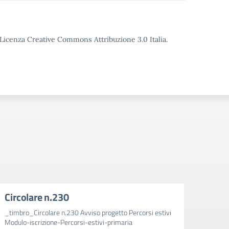
o Licenza Creative Commons Attribuzione 3.0 Italia.
Circolare n.230
Circ
_timbro_Circolare n.230 Avviso progetto Percorsi estivi
_timbr
Modulo-iscrizione-Percorsi-estivi-primaria
aggiun