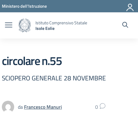
Vai ai contenuti
Vai al menu di navigazione
Vai al footer
Ministero dell'Istruzione
Istituto Comprensivo Statale
Isole Eolie
circolare n.55
SCIOPERO GENERALE 28 NOVEMBRE
da
Francesco Manuri
0