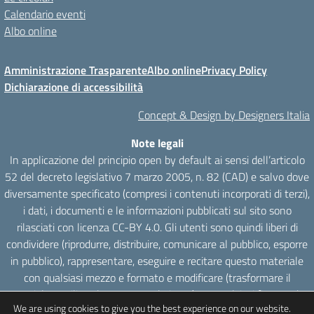
Calendario eventi
Albo online
Amministrazione Trasparente
Albo online
Privacy Policy
Dichiarazione di accessibilità
Concept & Design by Designers Italia
Note legali
In applicazione del principio open by default ai sensi dell’articolo
52 del decreto legislativo 7 marzo 2005, n. 82 (CAD) e salvo dove
diversamente specificato (compresi i contenuti incorporati di terzi),
i dati, i documenti e le informazioni pubblicati sul sito sono
rilasciati con licenza CC-BY 4.0. Gli utenti sono quindi liberi di
condividere (riprodurre, distribuire, comunicare al pubblico, esporre
in pubblico), rappresentare, eseguire e recitare questo materiale
con qualsiasi mezzo e formato e modificare (trasformare il
materiale e utilizzarlo per opere derivate) per qualsiasi fine, anche
We are using cookies to give you the best experience on our website.
commerciale con il solo onere di attribuzione, senza apporre