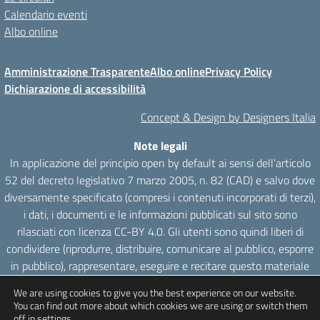
Calendario eventi
Albo online
Amministrazione Trasparente
Albo online
Privacy Policy
Dichiarazione di accessibilità
Concept & Design by Designers Italia
Note legali
In applicazione del principio open by default ai sensi dell’articolo
52 del decreto legislativo 7 marzo 2005, n. 82 (CAD) e salvo dove
diversamente specificato (compresi i contenuti incorporati di terzi),
i dati, i documenti e le informazioni pubblicati sul sito sono
rilasciati con licenza CC-BY 4.0. Gli utenti sono quindi liberi di
condividere (riprodurre, distribuire, comunicare al pubblico, esporre
in pubblico), rappresentare, eseguire e recitare questo materiale
con qualsiasi mezzo e formato e modificare (trasformare il
We are using cookies to give you the best experience on our website.
materiale e utilizzarlo per opere derivate) per qualsiasi fine, anche
You can find out more about which cookies we are using or switch them
commerciale con il solo onere di attribuzione, senza apporre
off in
settings
.