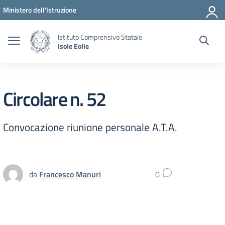
Vai ai contenuti
Vai al menu di navigazione
Vai al footer
Ministero dell'Istruzione
Istituto Comprensivo Statale
Isole Eolie
Circolare n. 52
Convocazione riunione personale A.T.A.
da
Francesco Manuri
0