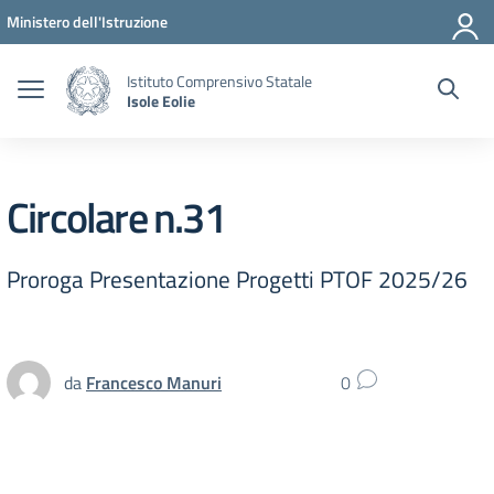
Vai ai contenuti
Vai al menu di navigazione
Vai al footer
Ministero dell'Istruzione
Istituto Comprensivo Statale
Isole Eolie
Circolare n.31
Proroga Presentazione Progetti PTOF 2025/26
da
Francesco Manuri
0