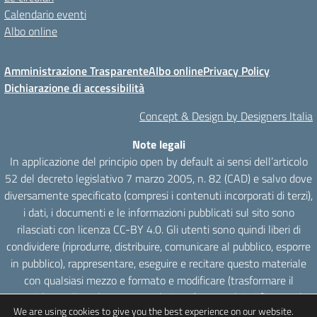
Calendario eventi
Albo online
Amministrazione Trasparente
Albo online
Privacy Policy
Dichiarazione di accessibilità
Concept & Design by Designers Italia
Note legali
In applicazione del principio open by default ai sensi dell’articolo
52 del decreto legislativo 7 marzo 2005, n. 82 (CAD) e salvo dove
diversamente specificato (compresi i contenuti incorporati di terzi),
i dati, i documenti e le informazioni pubblicati sul sito sono
rilasciati con licenza CC-BY 4.0. Gli utenti sono quindi liberi di
condividere (riprodurre, distribuire, comunicare al pubblico, esporre
in pubblico), rappresentare, eseguire e recitare questo materiale
con qualsiasi mezzo e formato e modificare (trasformare il
materiale e utilizzarlo per opere derivate) per qualsiasi fine, anche
We are using cookies to give you the best experience on our website.
commerciale con il solo onere di attribuzione, senza apporre