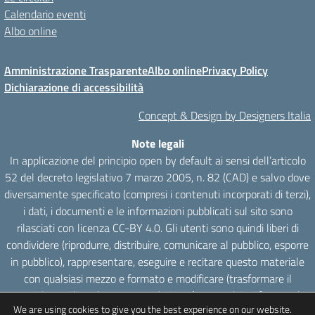
Calendario eventi
Albo online
Amministrazione Trasparente
Albo online
Privacy Policy
Dichiarazione di accessibilità
Concept & Design by Designers Italia
Note legali
In applicazione del principio open by default ai sensi dell’articolo
52 del decreto legislativo 7 marzo 2005, n. 82 (CAD) e salvo dove
diversamente specificato (compresi i contenuti incorporati di terzi),
i dati, i documenti e le informazioni pubblicati sul sito sono
rilasciati con licenza CC-BY 4.0. Gli utenti sono quindi liberi di
condividere (riprodurre, distribuire, comunicare al pubblico, esporre
in pubblico), rappresentare, eseguire e recitare questo materiale
con qualsiasi mezzo e formato e modificare (trasformare il
materiale e utilizzarlo per opere derivate) per qualsiasi fine, anche
We are using cookies to give you the best experience on our website.
commerciale con il solo onere di attribuzione, senza apporre