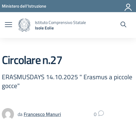
Vai ai contenuti
Vai al menu di navigazione
Vai al footer
Ministero dell'Istruzione
Istituto Comprensivo Statale
Isole Eolie
Circolare n.27
ERASMUSDAYS 14.10.2025 " Erasmus a piccole
gocce"
da
Francesco Manuri
0