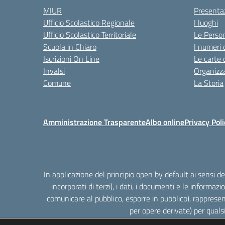
MIUR
Presenta
Ufficio Scolastico Regionale
I luoghi
Ufficio Scolastico Territoriale
Le Perso
Scuola in Chiaro
I numeri 
Iscrizioni On Line
Le carte 
Invalsi
Organizz
Comune
La Storia
Amministrazione Trasparente
Albo online
Privacy Poli
In applicazione del principio open by default ai sensi 
incorporati di terzi), i dati, i documenti e le informazi
comunicare al pubblico, esporre in pubblico), rappresen
per opere derivate) per quals