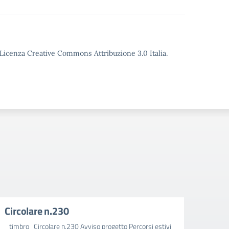
o Licenza Creative Commons Attribuzione 3.0 Italia.
Circolare n.230
Circ
_timbro_Circolare n.230 Avviso progetto Percorsi estivi
_timbr