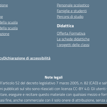
zione
Personale scolastico
Famiglie e studenti
ne
Percorsi di studio
della scuola
Didattica
della scuola
Offerta Formativa
azione
Le schede didattiche
I progetti delle classi
cy
Dichiarazione di accessibilità
Note legali
dell’articolo 52 del decreto legislativo 7 marzo 2005, n. 82 (CAD) e s
oni pubblicati sul sito sono rilasciati con licenza CC-BY 4.0. Gli utenti s
tare, eseguire e recitare questo materiale con qualsiasi mezzo e form
iasi fine, anche commerciale con il solo onere di attribuzione, senza a