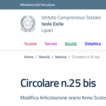
Vai ai contenuti
Vai al menu di navigazione
Vai al footer
Ministero dell'Istruzione
Istituto Comprensivo Statale
Isole Eolie
Lipari
Scuola
Servizi
Novità
Didattica
Home
Novità
Notizie
Circolare n.25 bis
Circolare n.25 bis
Modifica Articolazione orario Anno Scola