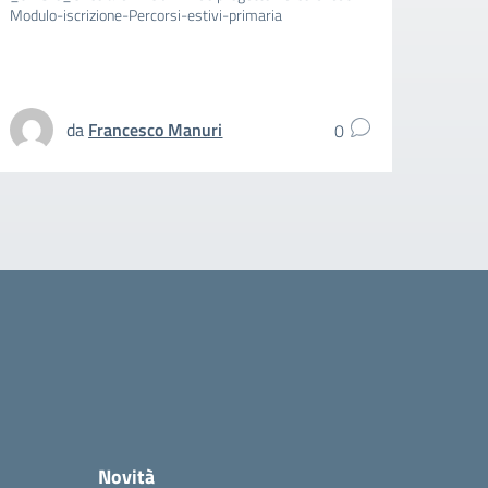
Modulo-iscrizione-Percorsi-estivi-primaria
aggiun
spezz
UFFIC
da
Francesco Manuri
0
Novità