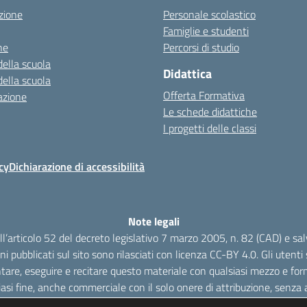
zione
Personale scolastico
Famiglie e studenti
ne
Percorsi di studio
della scuola
Didattica
della scuola
Offerta Formativa
azione
Le schede didattiche
I progetti delle classi
cy
Dichiarazione di accessibilità
Note legali
dell’articolo 52 del decreto legislativo 7 marzo 2005, n. 82 (CAD) e s
oni pubblicati sul sito sono rilasciati con licenza CC-BY 4.0. Gli utenti s
tare, eseguire e recitare questo materiale con qualsiasi mezzo e form
iasi fine, anche commerciale con il solo onere di attribuzione, senza a