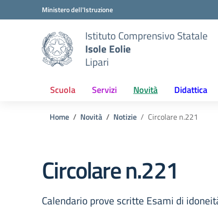
Vai ai contenuti
Vai al menu di navigazione
Vai al footer
Ministero dell'Istruzione
Istituto Comprensivo Statale
Isole Eolie
Lipari
Scuola
Servizi
Novità
Didattica
Home
Novità
Notizie
Circolare n.221
Circolare n.221
Calendario prove scritte Esami di idonei