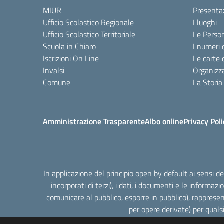
MIUR
Presenta
Ufficio Scolastico Regionale
I luoghi
Ufficio Scolastico Territoriale
Le Perso
Scuola in Chiaro
I numeri 
Iscrizioni On Line
Le carte 
Invalsi
Organizz
Comune
La Storia
Amministrazione Trasparente
Albo online
Privacy Poli
In applicazione del principio open by default ai sensi 
incorporati di terzi), i dati, i documenti e le informazi
comunicare al pubblico, esporre in pubblico), rappresen
per opere derivate) per quals