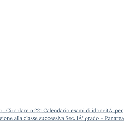
_Circolare n.221 Calendario esami di idoneitÃ per
sione alla classe successiva Sec. 1Â° grado – Panarea