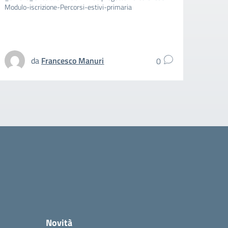
Modulo-iscrizione-Percorsi-estivi-primaria
aggiun
spezz
UFFIC
da
Francesco Manuri
0
Novità