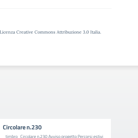
o Licenza Creative Commons Attribuzione 3.0 Italia.
Circolare n.230
Circ
_timbro_Circolare n.230 Avviso progetto Percorsi estivi
_timbr