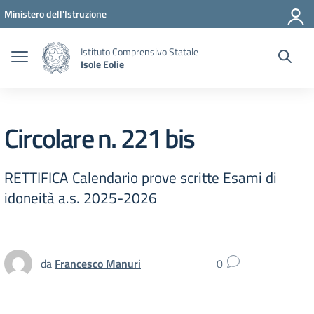
Vai ai contenuti
Vai al menu di navigazione
Vai al footer
Ministero dell'Istruzione
Istituto Comprensivo Statale
Isole Eolie
Circolare n. 221 bis
RETTIFICA Calendario prove scritte Esami di
idoneità a.s. 2025-2026
da
Francesco Manuri
0