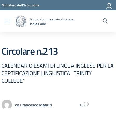
Vai ai contenuti
Vai al menu di navigazione
Vai al footer
Ministero dell'Istruzione
Istituto Comprensivo Statale
Isole Eolie
Circolare n.213
CALENDARIO ESAMI DI LINGUA INGLESE PER LA
CERTIFICAZIONE LINGUISTICA “TRINITY
COLLEGE”
da
Francesco Manuri
0