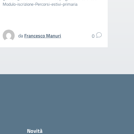
Modulo-iscrizione-Percorsi-estivi-primaria
aggiun
spezz
UFFIC
da
Francesco Manuri
0
Novità