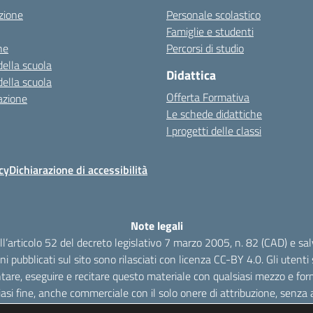
zione
Personale scolastico
Famiglie e studenti
ne
Percorsi di studio
della scuola
Didattica
della scuola
Offerta Formativa
azione
Le schede didattiche
I progetti delle classi
cy
Dichiarazione di accessibilità
Note legali
dell’articolo 52 del decreto legislativo 7 marzo 2005, n. 82 (CAD) e s
oni pubblicati sul sito sono rilasciati con licenza CC-BY 4.0. Gli utenti s
tare, eseguire e recitare questo materiale con qualsiasi mezzo e form
iasi fine, anche commerciale con il solo onere di attribuzione, senza a