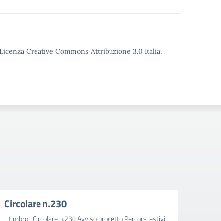
o Licenza Creative Commons Attribuzione 3.0 Italia.
Circolare n.230
Circ
_timbro_Circolare n.230 Avviso progetto Percorsi estivi
_timbr