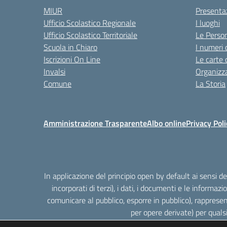
MIUR
Presenta
Ufficio Scolastico Regionale
I luoghi
Ufficio Scolastico Territoriale
Le Perso
Scuola in Chiaro
I numeri 
Iscrizioni On Line
Le carte 
Invalsi
Organizz
Comune
La Storia
Amministrazione Trasparente
Albo online
Privacy Poli
In applicazione del principio open by default ai sensi 
incorporati di terzi), i dati, i documenti e le informazi
comunicare al pubblico, esporre in pubblico), rappresen
per opere derivate) per quals