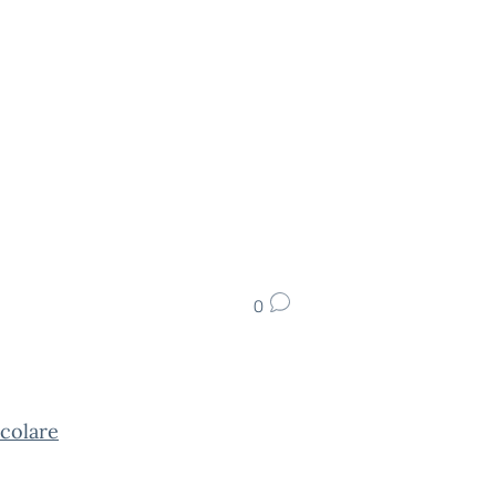
0
colare