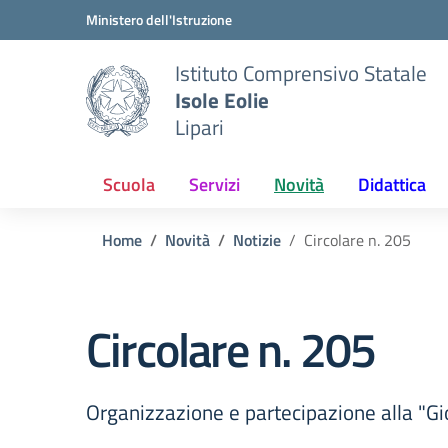
Vai ai contenuti
Vai al menu di navigazione
Vai al footer
Ministero dell'Istruzione
Istituto Comprensivo Statale
Isole Eolie
Lipari
Scuola
Servizi
Novità
Didattica
Home
Novità
Notizie
Circolare n. 205
Circolare n. 205
Organizzazione e partecipazione alla "G