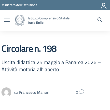
Vai ai contenuti
Vai al menu di navigazione
Vai al footer
Ministero dell'Istruzione
Istituto Comprensivo Statale
Isole Eolie
Circolare n. 198
Uscita didattica 25 maggio a Panarea 2026 –
Attività motoria all’ aperto
da
Francesco Manuri
0