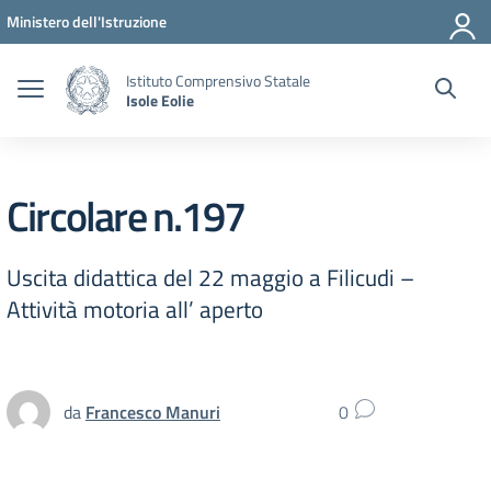
Vai ai contenuti
Vai al menu di navigazione
Vai al footer
Ministero dell'Istruzione
Istituto Comprensivo Statale
Isole Eolie
Circolare n.197
Uscita didattica del 22 maggio a Filicudi –
Attività motoria all’ aperto
da
Francesco Manuri
0