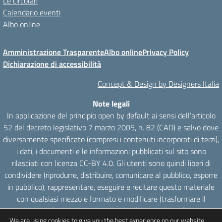
Le circolari
Calendario eventi
Albo online
Amministrazione Trasparente
Albo online
Privacy Policy
Dichiarazione di accessibilità
Concept & Design by Designers Italia
Note legali
In applicazione del principio open by default ai sensi dell’articolo
52 del decreto legislativo 7 marzo 2005, n. 82 (CAD) e salvo dove
diversamente specificato (compresi i contenuti incorporati di terzi),
i dati, i documenti e le informazioni pubblicati sul sito sono
rilasciati con licenza CC-BY 4.0. Gli utenti sono quindi liberi di
condividere (riprodurre, distribuire, comunicare al pubblico, esporre
in pubblico), rappresentare, eseguire e recitare questo materiale
con qualsiasi mezzo e formato e modificare (trasformare il
materiale e utilizzarlo per opere derivate) per qualsiasi fine, anche
We are using cookies to give you the best experience on our website.