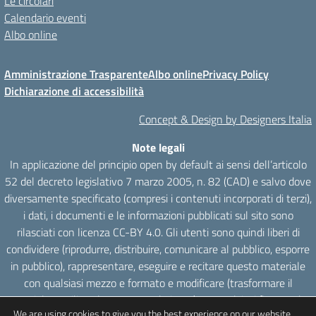
Le circolari
Calendario eventi
Albo online
Amministrazione Trasparente
Albo online
Privacy Policy
Dichiarazione di accessibilità
Concept & Design by Designers Italia
Note legali
In applicazione del principio open by default ai sensi dell’articolo
52 del decreto legislativo 7 marzo 2005, n. 82 (CAD) e salvo dove
diversamente specificato (compresi i contenuti incorporati di terzi),
i dati, i documenti e le informazioni pubblicati sul sito sono
rilasciati con licenza CC-BY 4.0. Gli utenti sono quindi liberi di
condividere (riprodurre, distribuire, comunicare al pubblico, esporre
in pubblico), rappresentare, eseguire e recitare questo materiale
con qualsiasi mezzo e formato e modificare (trasformare il
materiale e utilizzarlo per opere derivate) per qualsiasi fine, anche
We are using cookies to give you the best experience on our website.