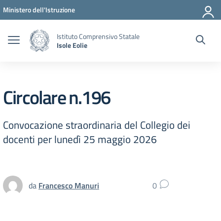
Vai ai contenuti
Vai al menu di navigazione
Vai al footer
Ministero dell'Istruzione
Istituto Comprensivo Statale
Isole Eolie
Circolare n.196
Convocazione straordinaria del Collegio dei
docenti per lunedì 25 maggio 2026
da
Francesco Manuri
0