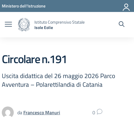
Vai ai contenuti
Vai al menu di navigazione
Vai al footer
Ministero dell'Istruzione
Istituto Comprensivo Statale
Isole Eolie
Circolare n.191
Uscita didattica del 26 maggio 2026 Parco
Avventura – Polarettilandia di Catania
da
Francesco Manuri
0