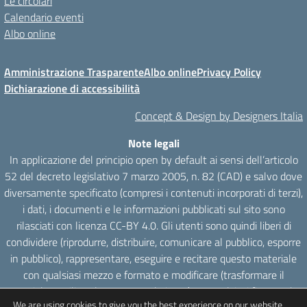
Le circolari
Calendario eventi
Albo online
Amministrazione Trasparente
Albo online
Privacy Policy
Dichiarazione di accessibilità
Concept & Design by Designers Italia
Note legali
In applicazione del principio open by default ai sensi dell’articolo
52 del decreto legislativo 7 marzo 2005, n. 82 (CAD) e salvo dove
diversamente specificato (compresi i contenuti incorporati di terzi),
i dati, i documenti e le informazioni pubblicati sul sito sono
rilasciati con licenza CC-BY 4.0. Gli utenti sono quindi liberi di
condividere (riprodurre, distribuire, comunicare al pubblico, esporre
in pubblico), rappresentare, eseguire e recitare questo materiale
con qualsiasi mezzo e formato e modificare (trasformare il
materiale e utilizzarlo per opere derivate) per qualsiasi fine, anche
We are using cookies to give you the best experience on our website.