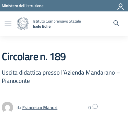
Vai ai contenuti
Vai al menu di navigazione
Vai al footer
Ministero dell'Istruzione
Istituto Comprensivo Statale
Isole Eolie
Circolare n. 189
Uscita didattica presso l’Azienda Mandarano –
Pianoconte
da
Francesco Manuri
0