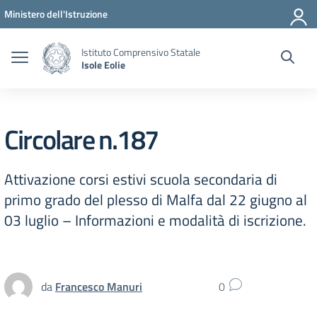
Vai ai contenuti
Vai al menu di navigazione
Vai al footer
Ministero dell'Istruzione
Istituto Comprensivo Statale
Isole Eolie
Circolare n.187
Attivazione corsi estivi scuola secondaria di
primo grado del plesso di Malfa dal 22 giugno al
03 luglio – Informazioni e modalità di iscrizione.
da
Francesco Manuri
0