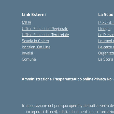
Link Esterni
La Scuo
MIUR
Presenta
Ufficio Scolastico Regionale
I luoghi
Ufficio Scolastico Territoriale
Le Perso
Scuola in Chiaro
I numeri 
Iscrizioni On Line
Le carte 
Invalsi
Organizz
Comune
La Storia
Amministrazione Trasparente
Albo online
Privacy Poli
In applicazione del principio open by default ai sensi 
incorporati di terzi), i dati, i documenti e le informazi