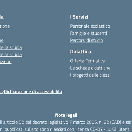
la
I Servizi
zione
Personale scolastico
Famiglie e studenti
ne
Percorsi di studio
della scuola
Didattica
della scuola
Offerta Formativa
azione
Le schede didattiche
I progetti delle classi
cy
Dichiarazione di accessibilità
Note legali
dell’articolo 52 del decreto legislativo 7 marzo 2005, n. 82 (CAD) e s
oni pubblicati sul sito sono rilasciati con licenza CC-BY 4.0. Gli utenti s