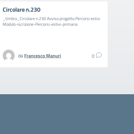
Circolare n.230
Circ
_timbro_Circolare n.230 Avviso progetto Percorsi estivi
_timbr
Modulo-iscrizione-Percorsi-estivi-primaria
aggiun
spezz
UFFIC
da
Francesco Manuri
0