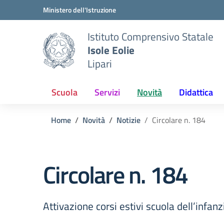
Vai ai contenuti
Vai al menu di navigazione
Vai al footer
Ministero dell'Istruzione
Istituto Comprensivo Statale
Isole Eolie
Lipari
Scuola
Servizi
Novità
Didattica
Home
Novità
Notizie
Circolare n. 184
Circolare n. 184
Attivazione corsi estivi scuola dell’infanz