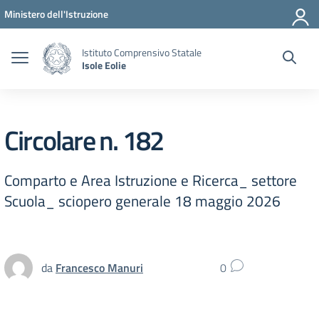
Vai ai contenuti
Vai al menu di navigazione
Vai al footer
Ministero dell'Istruzione
Istituto Comprensivo Statale
Isole Eolie
Circolare n. 182
Comparto e Area Istruzione e Ricerca_ settore
Scuola_ sciopero generale 18 maggio 2026
da
Francesco Manuri
0