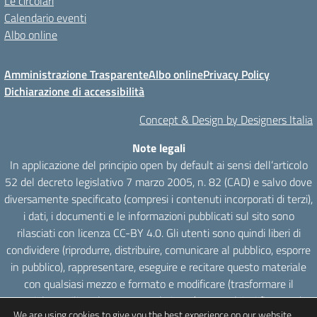
Le circolari
Calendario eventi
Albo online
Amministrazione Trasparente
Albo online
Privacy Policy
Dichiarazione di accessibilità
Concept & Design by Designers Italia
Note legali
In applicazione del principio open by default ai sensi dell’articolo
52 del decreto legislativo 7 marzo 2005, n. 82 (CAD) e salvo dove
diversamente specificato (compresi i contenuti incorporati di terzi),
i dati, i documenti e le informazioni pubblicati sul sito sono
rilasciati con licenza CC-BY 4.0. Gli utenti sono quindi liberi di
condividere (riprodurre, distribuire, comunicare al pubblico, esporre
in pubblico), rappresentare, eseguire e recitare questo materiale
con qualsiasi mezzo e formato e modificare (trasformare il
materiale e utilizzarlo per opere derivate) per qualsiasi fine, anche
We are using cookies to give you the best experience on our website.