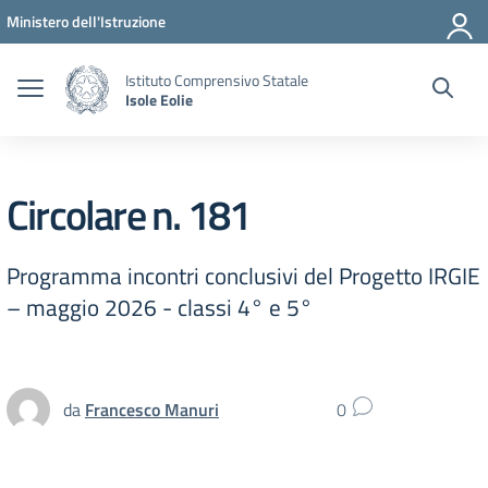
Vai ai contenuti
Vai al menu di navigazione
Vai al footer
Ministero dell'Istruzione
Istituto Comprensivo Statale
Isole Eolie
Circolare n. 181
Programma incontri conclusivi del Progetto IRGIE
– maggio 2026 - classi 4° e 5°
da
Francesco Manuri
0