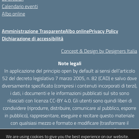
Calendario eventi
Albo online
Amministrazione Trasparente
Albo online
Privacy Policy
Dichiarazione di accessibilità
Concept & Design by Designers Italia
Note legali
In applicazione del principio open by default ai sensi dell’articolo
52 del decreto legislativo 7 marzo 2005, n. 82 (CAD) e salvo dove
diversamente specificato (compresi i contenuti incorporati di terzi),
i dati, i documenti e le informazioni pubblicati sul sito sono
rilasciati con licenza CC-BY 4.0. Gli utenti sono quindi liberi di
condividere (riprodurre, distribuire, comunicare al pubblico, esporre
in pubblico), rappresentare, eseguire e recitare questo materiale
con qualsiasi mezzo e formato e modificare (trasformare il
materiale e utilizzarlo per opere derivate) per qualsiasi fine, anche
We are using cookies to give you the best experience on our website.
commerciale con il solo onere di attribuzione, senza apporre