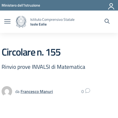
Vai ai contenuti
Vai al menu di navigazione
Vai al footer
Ministero dell'Istruzione
Istituto Comprensivo Statale
Isole Eolie
Circolare n. 155
Rinvio prove INVALSI di Matematica
da
Francesco Manuri
0