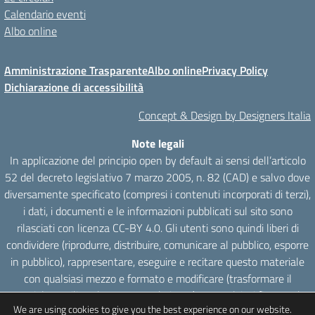
Calendario eventi
Albo online
Amministrazione Trasparente
Albo online
Privacy Policy
Dichiarazione di accessibilità
Concept & Design by Designers Italia
Note legali
In applicazione del principio open by default ai sensi dell’articolo
52 del decreto legislativo 7 marzo 2005, n. 82 (CAD) e salvo dove
diversamente specificato (compresi i contenuti incorporati di terzi),
i dati, i documenti e le informazioni pubblicati sul sito sono
rilasciati con licenza CC-BY 4.0. Gli utenti sono quindi liberi di
condividere (riprodurre, distribuire, comunicare al pubblico, esporre
in pubblico), rappresentare, eseguire e recitare questo materiale
con qualsiasi mezzo e formato e modificare (trasformare il
materiale e utilizzarlo per opere derivate) per qualsiasi fine, anche
We are using cookies to give you the best experience on our website.
commerciale con il solo onere di attribuzione, senza apporre