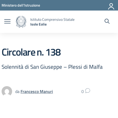
Vai ai contenuti
Vai al menu di navigazione
Vai al footer
Ministero dell'Istruzione
Istituto Comprensivo Statale
Isole Eolie
Circolare n. 138
Solennità di San Giuseppe – Plessi di Malfa
da
Francesco Manuri
0