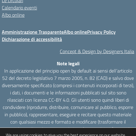
Le circolari
Calendario eventi
Albo online
Amministrazione Trasparente
Albo online
Privacy Policy
Dichiarazione di accessibilità
Concept & Design by Designers Italia
Note legali
In applicazione del principio open by default ai sensi dell’articolo
52 del decreto legislativo 7 marzo 2005, n. 82 (CAD) e salvo dove
diversamente specificato (compresi i contenuti incorporati di terzi),
i dati, i documenti e le informazioni pubblicati sul sito sono
rilasciati con licenza CC-BY 4.0. Gli utenti sono quindi liberi di
condividere (riprodurre, distribuire, comunicare al pubblico, esporre
in pubblico), rappresentare, eseguire e recitare questo materiale
con qualsiasi mezzo e formato e modificare (trasformare il
materiale e utilizzarlo per opere derivate) per qualsiasi fine, anche
We are using cookies to give you the best experience on our website.