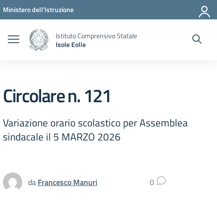
Vai ai contenuti
Vai al menu di navigazione
Vai al footer
Ministero dell'Istruzione
Istituto Comprensivo Statale
Isole Eolie
Circolare n. 121
Variazione orario scolastico per Assemblea
sindacale il 5 MARZO 2026
da
Francesco Manuri
0